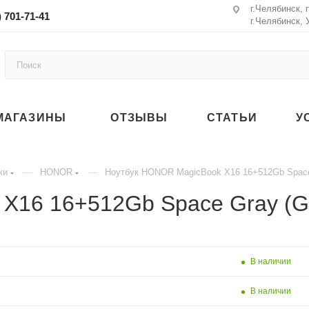
г.Челябинск, 
) 701-71-41
г.Челябинск, 
МАГАЗИНЫ
ОТЗЫВЫ
СТАТЬИ
У
—
—
ки
HONOR
Ноутбук HONOR MagicBook X16 16+512Gb Space
 X16 16+512Gb Space Gray (
В наличии
В наличии