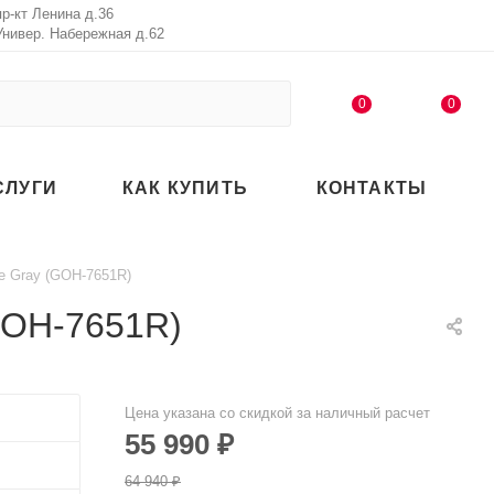
пр-кт Ленина д.36
Универ. Набережная д.62
0
0
СЛУГИ
КАК КУПИТЬ
КОНТАКТЫ
 Gray (GOH-7651R)
GOH-7651R)
Цена указана со скидкой за наличный расчет
55 990
₽
64 940
₽