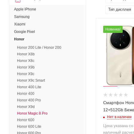
Apple iPhone
Тип дисплея
Samsung
Xiaomi
Новинка!
Google Pixel
Honor
Honor 200 Lite / Honor 200
Honor X8b
Honor X8c
Honor X9b
Honor X9c
Honor X9c Smart
Honor 400 Lite
Honor 400
Honor 400 Pro
Смартфон Hono
Honor X9d
12+512Gb Беже
Honor Magic 8 Pro
Нет в наличии
Honor 600
Цена указана со
Honor 600 Lite
наличный расче
Honor 600 Pro