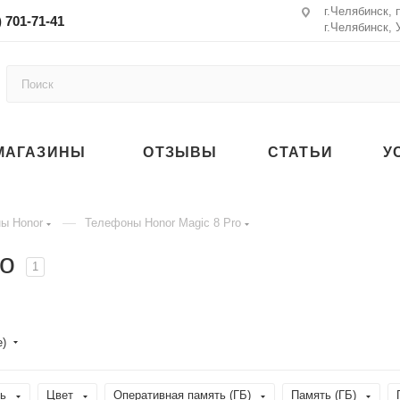
г.Челябинск, 
) 701-71-41
г.Челябинск, 
МАГАЗИНЫ
ОТЗЫВЫ
СТАТЬИ
У
—
ы Honor
Телефоны Honor Magic 8 Pro
ro
1
е)
ь
Цвет
Оперативная память (ГБ)
Память (ГБ)