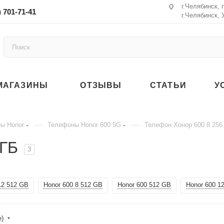
г.Челябинск, 
) 701-71-41
г.Челябинск, 
МАГАЗИНЫ
ОТЗЫВЫ
СТАТЬИ
У
—
—
ы Honor
Телефоны Honor 600 5G
Телефон Хонор 600 8 256
 ГБ
3
12 512 GB
Honor 600 8 512 GB
Honor 600 512 GB
Honor 600 1
е)