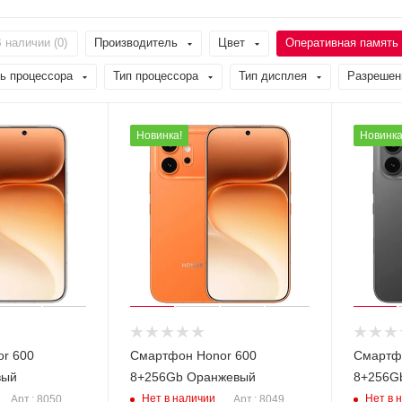
 наличии (
0
)
Производитель
Цвет
Оперативная память 
ь процессора
Тип процессора
Тип дисплея
Разрешен
Новинка!
Новинка
r 600
Смартфон Honor 600
Смартф
вый
8+256Gb Оранжевый
8+256G
Нет в наличии
Нет в 
Арт.: 8050
Арт.: 8049