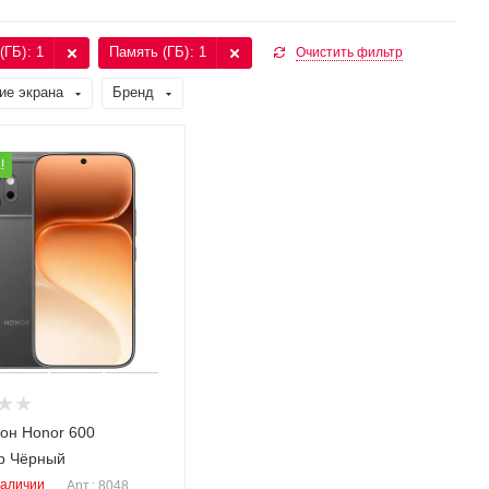
(ГБ)
: 1
Память (ГБ)
: 1
Очистить фильтр
ие экрана
Бренд
!
он Honor 600
b Чёрный
наличии
Арт.: 8048