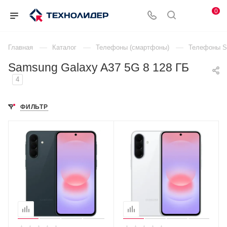
0
—
—
—
Главная
Каталог
Телефоны (смартфоны)
Телефоны 
Samsung Galaxy A37 5G 8 128 ГБ
4
ФИЛЬТР