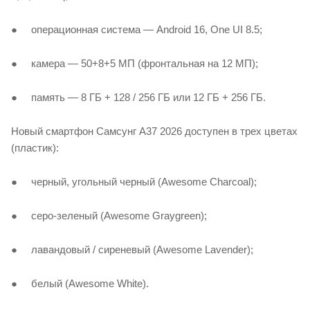
● операционная система — Android 16, One UI 8.5;
● камера — 50+8+5 МП (фронтальная на 12 МП);
● память — 8 ГБ + 128 / 256 ГБ или 12 ГБ + 256 ГБ.
Новый смартфон Самсунг А37 2026 доступен в трех цветах
(пластик):
● черный, угольный черный (Awesome Charcoal);
● серо-зеленый (Awesome Graygreen);
● лавандовый / сиреневый (Awesome Lavender);
● белый (Awesome White).