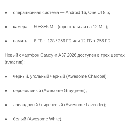
● операционная система — Android 16, One UI 8.5;
● камера — 50+8+5 МП (фронтальная на 12 МП);
● память — 8 ГБ + 128 / 256 ГБ или 12 ГБ + 256 ГБ.
Новый смартфон Самсунг А37 2026 доступен в трех цветах
(пластик):
● черный, угольный черный (Awesome Charcoal);
● серо-зеленый (Awesome Graygreen);
● лавандовый / сиреневый (Awesome Lavender);
● белый (Awesome White).