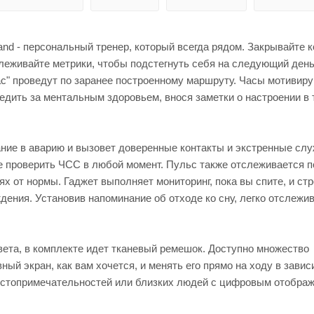
and - персональный тренер, который всегда рядом. Закрывайте 
слеживайте метрики, чтобы подстегнуть себя на следующий день
пас" проведут по заранее построенному маршруту. Часы мотивир
едить за ментальным здоровьем, внося заметки о настроении в 
ание в аварию и вызовет доверенные контакты и экстренные сл
е проверить ЧСС в любой момент. Пульс также отслеживается п
 от нормы. Гаджет выполняет мониторинг, пока вы спите, и стр
дения. Установив напоминание об отходе ко сну, легко отслежи
вета, в комплекте идет тканевый ремешок. Доступно множество
ый экран, как вам хочется, и менять его прямо на ходу в завис
достопримечательностей или близких людей с цифровым отобра