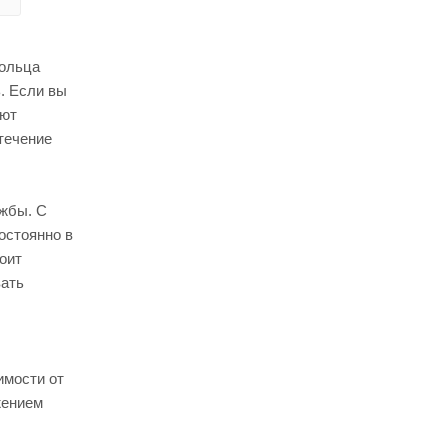
кольца
. Если вы
уют
течение
ужбы. С
остоянно в
оит
вать
имости от
жением