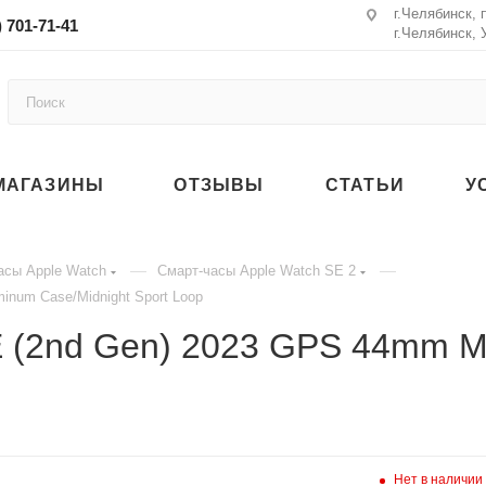
г.Челябинск, 
) 701-71-41
г.Челябинск, 
МАГАЗИНЫ
ОТЗЫВЫ
СТАТЬИ
У
—
—
асы Apple Watch
Смарт-часы Apple Watch SE 2
inum Case/Midnight Sport Loop
 (2nd Gen) 2023 GPS 44mm Mi
Нет в наличии