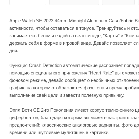
Apple Watch SE 2023 44mm Midnight Aluminum Case/Fabric B
активности, чтобы оставаться в тонусе. Тренируйтесь и от
занимаетесь бегом и ездой на велосипеде, "Карты" и "Ком
держать себя в форме в игровой виде. Девайс позволяет сл
дня.
Функция Crash Detection автоматические распознает попад
помощью специального приложения "Heart Rate" вы сможет
фоновом режиме, девайс сообщает о необычных отклонениях
график, на котором отображаются фазы сна и время пробуж
выполнение свей цели и завести полезную привычку.
Эппл Вотч СЕ 2-го Поколения имеют корпус темно-синего ц
циферблатов, благодаря которым вы можете настроить главн
предпочтений: классические аналоговые варианты, фото 
времени или шутливые мультяшные картинки.