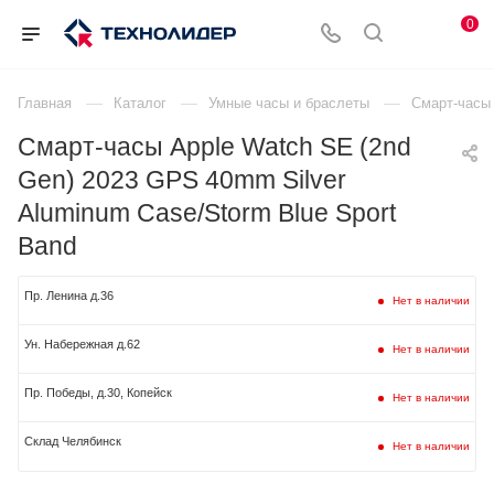
0
—
—
—
Главная
Каталог
Умные часы и браслеты
Смарт-часы 
Смарт-часы Apple Watch SE (2nd
Gen) 2023 GPS 40mm Silver
Aluminum Case/Storm Blue Sport
Band
Пр. Ленина д.36
Нет в наличии
Ун. Набережная д.62
Нет в наличии
Пр. Победы, д.30, Копейск
Нет в наличии
Склад Челябинск
Нет в наличии