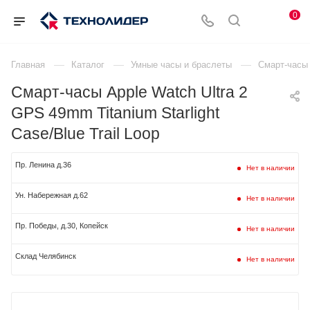
0
—
—
—
Главная
Каталог
Умные часы и браслеты
Смарт-часы 
Смарт-часы Apple Watch Ultra 2
GPS 49mm Titanium Starlight
Case/Blue Trail Loop
Пр. Ленина д.36
Нет в наличии
Ун. Набережная д.62
Нет в наличии
Пр. Победы, д.30, Копейск
Нет в наличии
Склад Челябинск
Нет в наличии