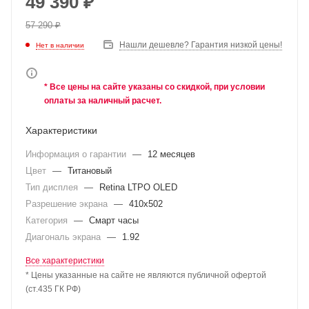
49 390
₽
57 290
₽
Нашли дешевле? Гарантия низкой цены!
Нет в наличии
* Все цены на сайте указаны со скидкой, при условии
оплаты за наличный расчет.
Характеристики
Информация о гарантии
—
12 месяцев
Цвет
—
Титановый
Тип дисплея
—
Retina LTPO OLED
Разрешение экрана
—
410х502
Категория
—
Смарт часы
Диагональ экрана
—
1.92
Все характеристики
* Цены указанные на сайте не являются публичной офертой
(ст.435 ГК РФ)