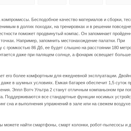
 на компромиссы. Бесподобное качество материалов и сборки, тес
енимым в долгих походах, на тренировках и в решении повседн
местности поможет продвинутый компас. Он запоминает пройден
 точках. Например, запомнить местонахождение палатки. При
 с громкостью 86 Дб, ее будет слышно на расстоянии 180 метро
читается даже при палящем солнце, а фонарик освещает больше
лает его более комфортным для ежедневной эксплуатации. Двой
 даже в шумных условиях. Емкая батарея обеспечит 1,5 суток п
ения. Эппл Вотч Ультра 2 станут отличным компаньоном при по
га. Поддерживаются все стандартные функции носимых устройс
нг сна и выполнения упражнений в зале или на свежем воздухе
 вы можете найти смартфоны, смарт колонки, робот-пылесосы и 