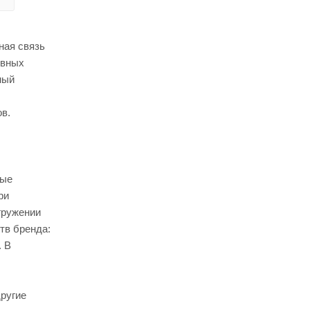
ная связь
евных
ный
в.
ные
ри
гружении
тв бренда:
. В
другие