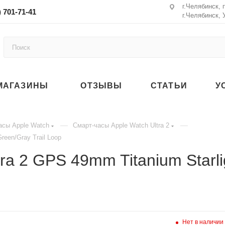
г.Челябинск, 
) 701-71-41
г.Челябинск, 
МАГАЗИНЫ
ОТЗЫВЫ
СТАТЬИ
У
—
—
асы Apple Watch
Смарт-часы Apple Watch Ultra 2
reen/Gray Trail Loop
ra 2 GPS 49mm Titanium Starli
Нет в наличии