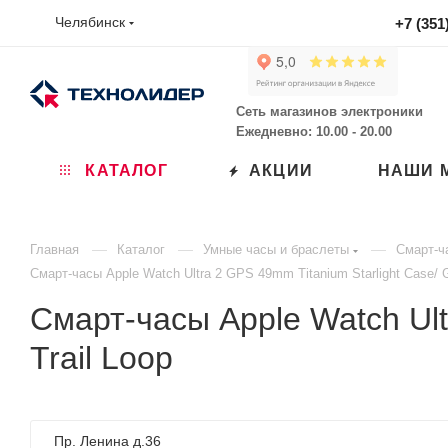
Челябинск
+7 (351
Сеть магазинов электроники
Ежедневно: 10.00 - 20.00
КАТАЛОГ
АКЦИИ
НАШИ 
—
—
—
Главная
Каталог
Умные часы и браслеты
Смарт-ч
Смарт-часы Apple Watch Ultra 2 GPS 49mm Titanium Starlight Case/ G
Смарт-часы Apple Watch Ult
Trail Loop
Пр. Ленина д.36