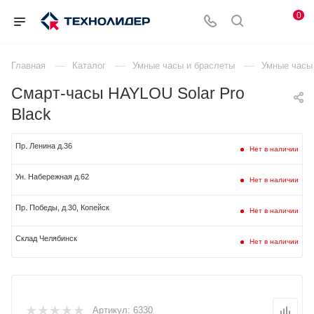
0
—
—
—
Главная
Каталог
Умные часы и браслеты
Умные часы 
Смарт-часы HAYLOU Solar Pro
Black
Пр. Ленина д.36
Нет в наличии
Ун. Набережная д.62
Нет в наличии
Пр. Победы, д.30, Копейск
Нет в наличии
Склад Челябинск
Нет в наличии
Артикул:
6330